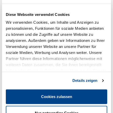
Diese Webseite verwendet Cookies
Wir verwenden Cookies, um Inhalte und Anzeigen zu
personalisieren, Funktionen für soziale Medien anbieten
zu können und die Zugriffe auf unsere Website zu
HOGA Branchen- &
analysieren. Außerdem geben wir Informationen zu Ihrer
Verwendung unserer Website an unsere Partner für
Leistungsnews
soziale Medien, Werbung und Analysen weiter. Unsere
Partner führen diese Informationen möglicherweise mit
weiteren Daten zusammen, die Sie ihnen bereitgestellt
Melden Sie sich zu unserem Newsletter an,
haben oder die sie im Rahmen Ihrer Nutzung der Dienste
um auf dem Laufenden zu bleiben.
gesammelt haben.
Details zeigen
Geben Sie hier Ihre EMAIL ein
Cookies zulassen
Geben Sie bitte Ihre E-Mail-Adresse für die Anmeldung
an, z. B. abc@xyz.com.